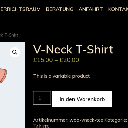
ERRICHTSRAUM
BERATUNG
ANFAHRT
KONTA
k T-Shirt
V-Neck T-Shirt
£
15.00
–
£
20.00
This is a variable product.
V-
In den Warenkorb
Neck
T-
Shirt
Menge
Artikelnummer:
woo-vneck-tee
Kategorie:
Tshirts