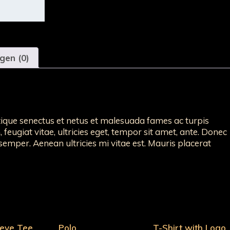
gen (0)
tique senectus et netus et malesuada fames ac turpis
feugiat vitae, ultricies eget, tempor sit amet, ante. Donec
emper. Aenean ultricies mi vitae est. Mauris placerat
eeve Tee
Polo
T-Shirt with Logo