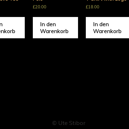
£
20.00
£
18.00
n
In den
In den
nkorb
Warenkorb
Warenkorb
© Ute Stibor